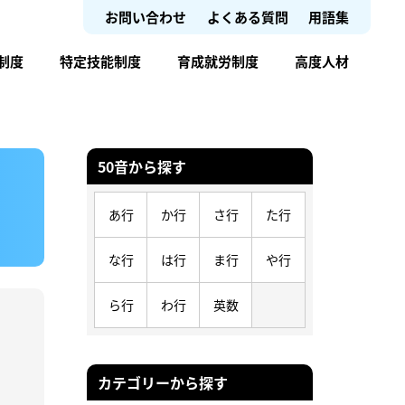
お問い合わせ
よくある質問
用語集
制度
特定技能制度
育成就労制度
高度人材
50音から探す
あ行
か行
さ行
た行
な行
は行
ま行
や行
ら行
わ行
英数
カテゴリーから探す