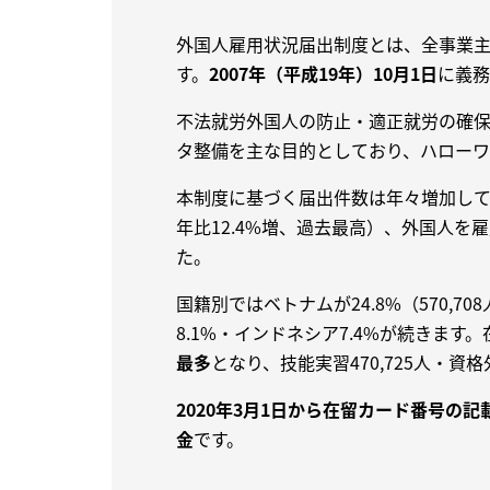
外国人雇用状況届出制度とは、全事業
す。
2007年（平成19年）10月1日
に義務
不法就労外国人の防止・適正就労の確
タ整備を主な目的としており、ハローワ
本制度に基づく届出件数は年々増加し
年比12.4%増、過去最高）、外国人を雇
た。
国籍別ではベトナムが24.8%（570,70
8.1%・インドネシア7.4%が続きます
最多
となり、技能実習470,725人・資格
2020年3月1日から在留カード番号の記
金
です。