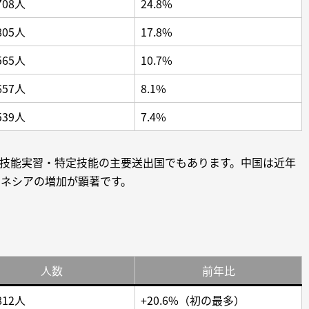
708人
24.8%
805人
17.8%
565人
10.7%
657人
8.1%
539人
7.4%
技能実習・特定技能の主要送出国でもあります。中国は近年
ネシアの増加が顕著です。
人数
前年比
812人
+20.6%（初の最多）