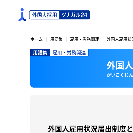
S
k
i
p
t
o
ホーム
用語集
雇用・労務関連
外国人雇用状
c
用語集
雇用・労務関連
o
n
外国
t
e
がいこくじ
n
t
外国人雇用状況届出制度