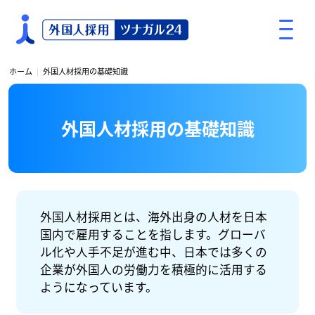
S
k
i
p
ホーム
外国人材採用の基礎知識
t
o
c
外国人材採用の基礎知識
o
n
t
e
n
外国人材採用とは、海外出身の人材を日本
t
国内で雇用することを指します。グローバ
ル化や人手不足が進む中、日本では多くの
企業が外国人の労働力を積極的に活用する
ようになっています。