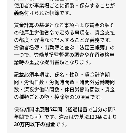
使用者が事業場ごとに調製・保存することが
義務付けられた帳簿です。
賃金計算の基礎となる事項および賃金の額そ
の他厚生労働省令で定める事項を、賃金支払
の都度・遅滞なく記入することが義務です。
労働者名簿・出勤簿と並ぶ「
法定三帳簿
」の
一つで、労働基準監督署の調査や在留資格申
請時の重要な提出書類となります。
記載必須事項は、氏名・性別・賃金計算期
間・労働日数・労働時間数・時間外労働時間
数・深夜労働時間数・休日労働時間数・賃金
の種類ごとの額・控除額の10項目です。
保存期間は
原則5年間
（経過措置で当分の間3
年間でも可）です。違反は労基法120条により
30万円以下の罰金
です。