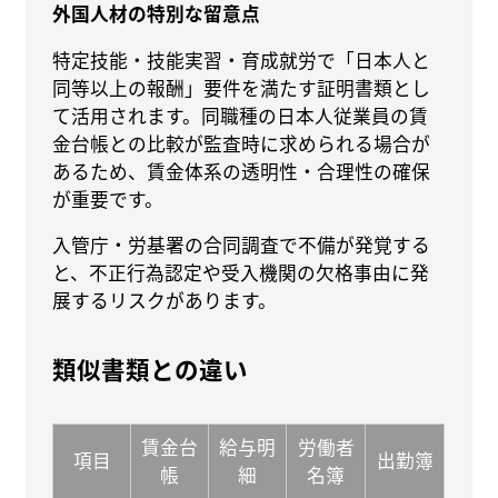
外国人材の特別な留意点
特定技能・技能実習・育成就労で「日本人と
同等以上の報酬」要件を満たす証明書類とし
て活用されます。同職種の日本人従業員の賃
金台帳との比較が監査時に求められる場合が
あるため、賃金体系の透明性・合理性の確保
が重要です。
入管庁・労基署の合同調査で不備が発覚する
と、不正行為認定や受入機関の欠格事由に発
展するリスクがあります。
類似書類との違い
賃金台
給与明
労働者
項目
出勤簿
帳
細
名簿