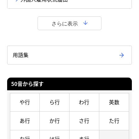
さらに表示
用語集
50音から探す
や行
ら行
わ行
英数
あ行
か行
さ行
た行