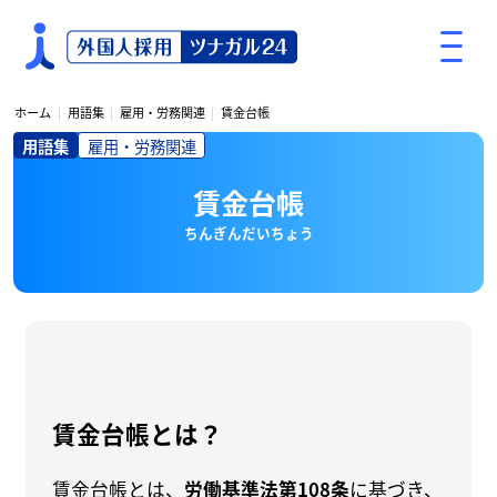
S
k
i
p
ホーム
用語集
雇用・労務関連
賃金台帳
t
用語集
雇用・労務関連
o
c
賃金台帳
o
n
ちんぎんだいちょう
t
e
n
t
賃金台帳とは？
賃金台帳とは、
労働基準法第108条
に基づき、