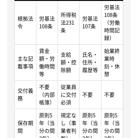
労基法
所得税
108条
根拠法
労基法
労基法
法231
（労働
令
108条
107条
条
時間記
録）
賃金
始業終
支給
氏名・
主な記
額・労
業時
額・控
住所・
載事項
働時間
刻・休
除額
履歴等
等
憩
不要
従業員
交付義
（内部
に交付
不要
不要
務
帳簿）
必須
原則5
規定な
原則5
原則5
保存期
年（当
し（事
年（当
年（当
間
分の間
業者判
分の間
分の間