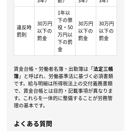
3年）
断）
3年）
3年）
1年以
下の懲
30万円
30万円
30万円
違反時
役・50
以下の
以下の
以下の
罰則
万円以
罰金
罰金
罰金
下の罰
金
賃金台帳・労働者名簿・出勤簿は「
法定三帳
簿
」と呼ばれ、労働基準法に基づく必須書類
です。給与明細は所得税法上の交付義務書類
で、賃金台帳とは目的・記載事項が異なりま
す。これらを一体的に整備することが労務管
理の基本です。
よくある質問