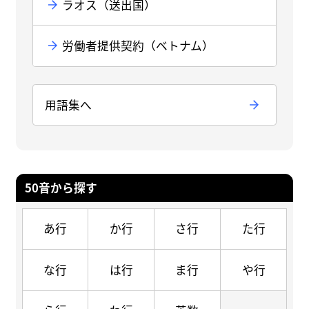
ラオス（送出国）
労働者提供契約（ベトナム）
用語集へ
50音から探す
あ行
か行
さ行
た行
な行
は行
ま行
や行