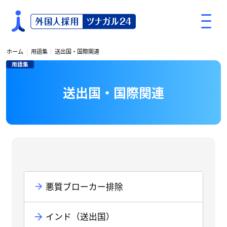
S
k
i
p
ホーム
用語集
送出国・国際関連
t
用語集
o
c
送出国・国際関連
o
n
t
e
n
t
悪質ブローカー排除
インド（送出国）