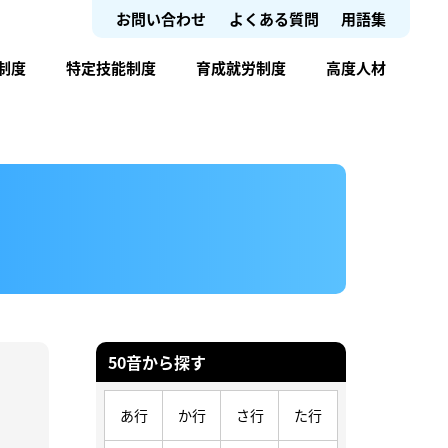
お問い合わせ
よくある質問
用語集
制度
特定技能制度
育成就労制度
高度人材
50音から探す
あ行
か行
さ行
た行