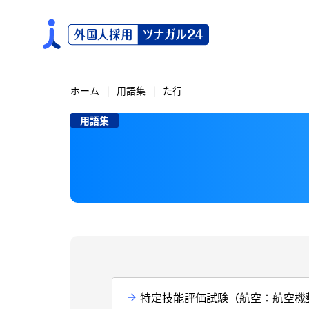
S
k
i
p
t
o
ホーム
用語集
た行
c
用語集
o
n
t
e
n
t
特定技能評価試験（航空：航空機