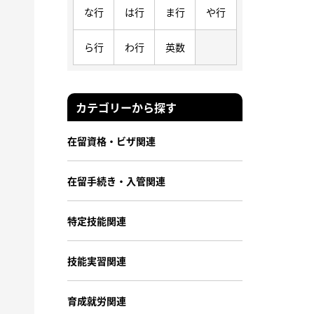
な行
は行
ま行
や行
ら行
わ行
英数
カテゴリーから探す
在留資格・ビザ関連
在留手続き・入管関連
特定技能関連
技能実習関連
育成就労関連