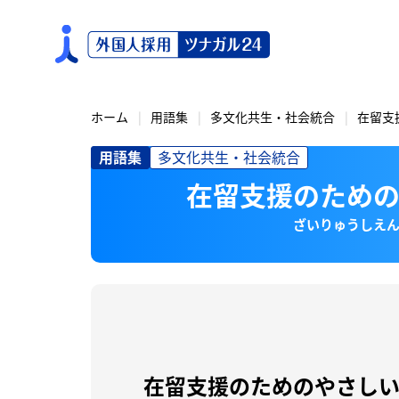
S
k
i
p
t
o
ホーム
用語集
多文化共生・社会統合
在留支
c
用語集
多文化共生・社会統合
o
n
在留支援のため
t
e
ざいりゅうしえ
n
t
在留支援のためのやさし