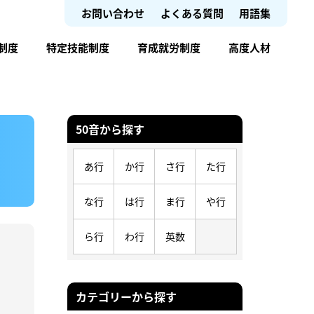
お問い合わせ
よくある質問
用語集
制度
特定技能制度
育成就労制度
高度人材
50音から探す
あ行
か行
さ行
た行
な行
は行
ま行
や行
ら行
わ行
英数
カテゴリーから探す