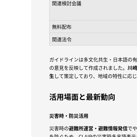
関連検討会議
無料配布
関連法令
ガイドラインは多文化共生・日本語の
の意見を反映して作成されました。
川
生
して策定しており、地域の特性に応じ
活用場面と最新動向
災害時・防災活用
災害時の
避難所運営・避難情報発信
で
を防ぐため、CLAIRの災害時多言語表