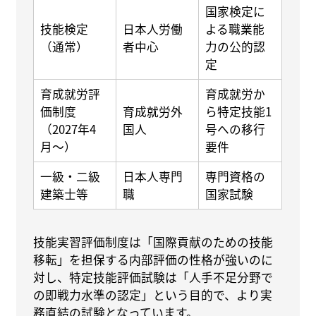
国家検定に
技能検定
日本人労働
よる職業能
（通常）
者中心
力の公的認
定
育成就労評
育成就労か
価制度
育成就労外
ら特定技能1
（2027年4
国人
号への移行
月〜）
要件
一級・二級
日本人専門
専門資格の
建築士等
職
国家試験
技能実習評価制度は「国際貢献のための技能
移転」を担保する内部評価の性格が強いのに
対し、特定技能評価試験は「人手不足分野で
の即戦力水準の認定」という目的で、より実
務直結の試験となっています。