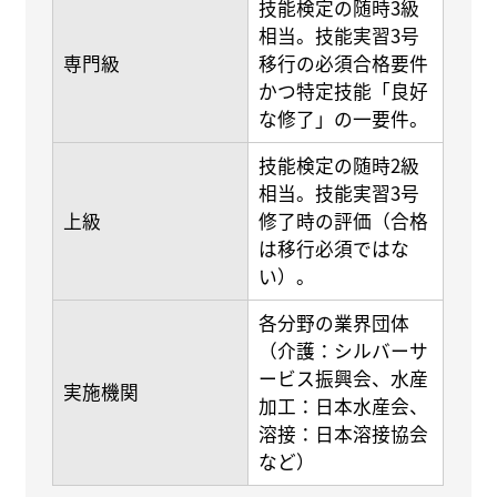
技能検定の随時3級
相当。技能実習3号
専門級
移行の必須合格要件
かつ特定技能「良好
な修了」の一要件。
技能検定の随時2級
相当。技能実習3号
上級
修了時の評価（合格
は移行必須ではな
い）。
各分野の業界団体
（介護：シルバーサ
ービス振興会、水産
実施機関
加工：日本水産会、
溶接：日本溶接協会
など）