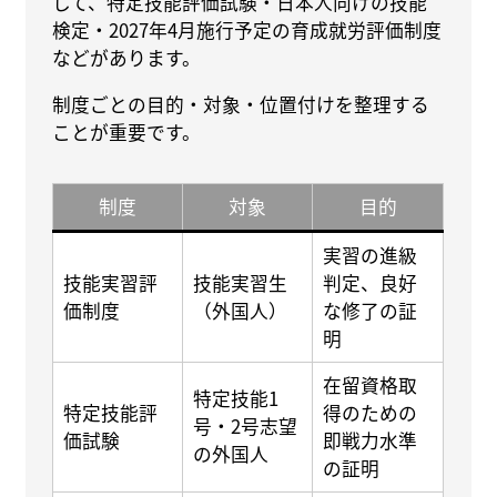
して、特定技能評価試験・日本人向けの技能
検定・2027年4月施行予定の育成就労評価制度
などがあります。
制度ごとの目的・対象・位置付けを整理する
ことが重要です。
制度
対象
目的
実習の進級
技能実習評
技能実習生
判定、良好
価制度
（外国人）
な修了の証
明
在留資格取
特定技能1
特定技能評
得のための
号・2号志望
価試験
即戦力水準
の外国人
の証明