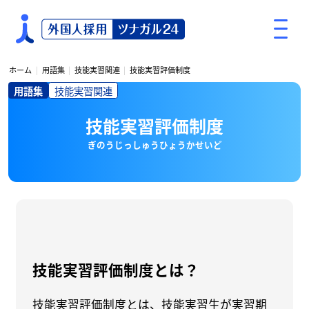
S
k
i
p
ホーム
用語集
技能実習関連
技能実習評価制度
t
用語集
技能実習関連
o
c
技能実習評価制度
o
n
ぎのうじっしゅうひょうかせいど
t
e
n
t
技能実習評価制度とは？
技能実習評価制度とは、技能実習生が実習期