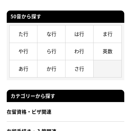
50音から探す
た行
な行
は行
ま行
や行
ら行
わ行
英数
あ行
か行
さ行
カテゴリーから探す
在留資格・ビザ関連