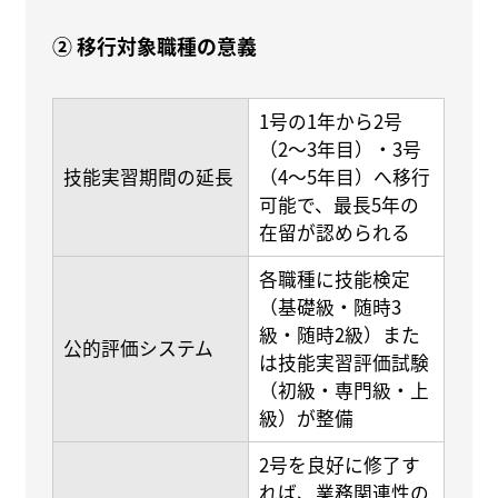
② 移行対象職種の意義
1号の1年から2号
（2〜3年目）・3号
技能実習期間の延長
（4〜5年目）へ移行
可能で、最長5年の
在留が認められる
各職種に技能検定
（基礎級・随時3
級・随時2級）また
公的評価システム
は技能実習評価試験
（初級・専門級・上
級）が整備
2号を良好に修了す
れば、業務関連性の