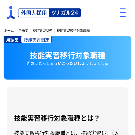
S
k
i
p
ホーム
用語集
技能実習関連
技能実習移行対象職種
t
用語集
技能実習関連
o
c
技能実習移行対象職種
o
n
ぎのうじっしゅういこうたいしょうしょくしゅ
t
e
n
t
技能実習移行対象職種とは？
技能実習移行対象職種とは、技能実習1号（入