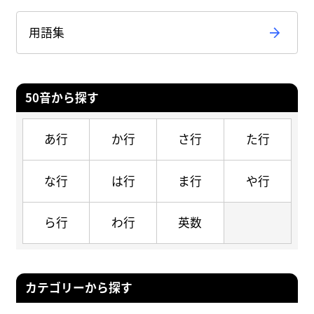
用語集
50音から探す
あ行
か行
さ行
た行
な行
は行
ま行
や行
ら行
わ行
英数
カテゴリーから探す