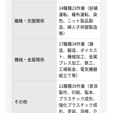
14職種23作業（紡績
運転、織布運転、染
繊維・衣服関係
色、ニット製品製
造、婦人子供服製造
等）
17職種34作業（鋳
造、鍛造、ダイカス
ト、機械加工、金属
機械・金属関係
プレス加工、鉄工、
工場板金、電気機器
組立て等）
21職種39作業（家具
製作、印刷、製本、
プラスチック成形、
その他
強化プラスチック成
形、塗装、溶接、介