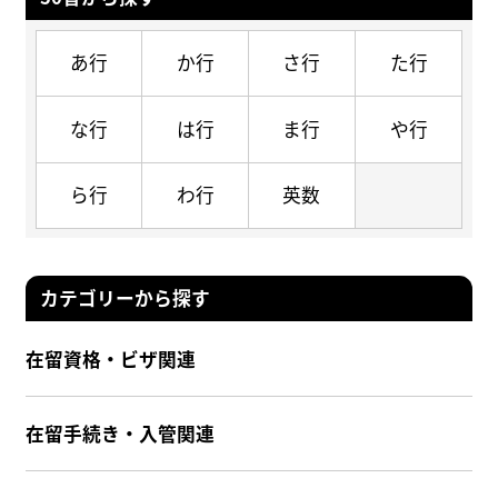
あ行
か行
さ行
た行
な行
は行
ま行
や行
ら行
わ行
英数
カテゴリーから探す
在留資格・ビザ関連
在留手続き・入管関連