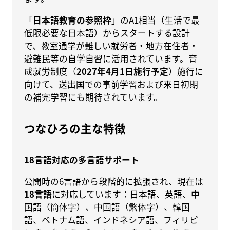
「
日本語教育の参照枠
」のA1相当（生活で最
低限必要な日本語）からスタートする設計
で、教室通学が難しい就労者・地方在住者・
避難民等の自学自習に活用されています。育
成就労制度（
2027年4月1日施行予定
）施行に
向けて、送出国での事前学習および来日初期
の補完学習にも期待されています。
つなひろの主な特徴
18言語対応の多言語サポート
公開時の6言語から段階的に拡張され、現在は
18言語
に対応しています：日本語、英語、中
国語（簡体字）、中国語（繁体字）、韓国
語、ベトナム語、インドネシア語、フィリピ