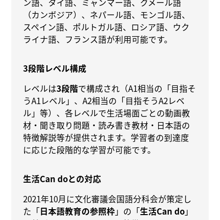
ン語、タイ語、ミャンマー語、クメール語
（カンボジア）、ネパール語、モンゴル語、
スペイン語、ポルトガル語、ロシア語、ウク
ライナ語、フランス語が利用可能です。
3段階レベル構成
レベルは
3段階
で構成され（A1相当の「目指そ
うA1レベル」、A2相当の「目指そうA2レベ
ル」等）、各レベルで生活場面ごとの動画教
材・聞き取り問題・読み書き教材・日本語の
特徴解説等が提供されます。学習者の到達度
に応じた段階的な学習が可能です。
生活Can doとの対応
2021年10月に文化審議会国語分科会が策定し
た「
日本語教育の参照枠
」の「
生活Can do
」