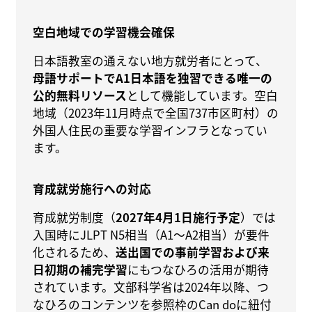
空白地域での学習機会確保
日本語教室の通えない地方就労者にとって、
母語サポートでA1日本語を独習できる唯一の
公的無料リソース
として機能しています。空白
地域（2023年11月時点で全国737市区町村）の
外国人住民の重要な学習インフラとなってい
ます。
育成就労施行への対応
育成就労制度（
2027年4月1日施行予定
）では
入国時にJLPT N5相当（A1〜A2相当）が要件
化されるため、
送出国での事前学習および来
日初期の補完学習
にもつなひろの活用が期待
されています。文部科学省は2024年以降、つ
なひろのコンテンツを参照枠のCan doに紐付