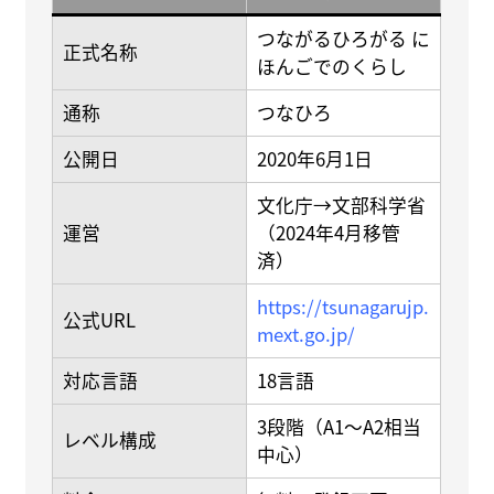
つながるひろがる に
正式名称
ほんごでのくらし
通称
つなひろ
公開日
2020年6月1日
文化庁→文部科学省
運営
（2024年4月移管
済）
https://tsunagarujp.
公式URL
mext.go.jp/
対応言語
18言語
3段階（A1〜A2相当
レベル構成
中心）