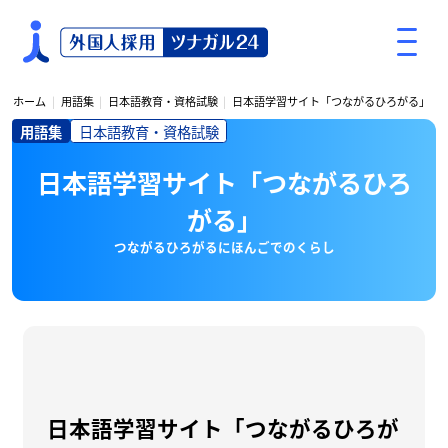
S
k
i
p
ホーム
用語集
日本語教育・資格試験
日本語学習サイト「つながるひろがる」
t
用語集
日本語教育・資格試験
o
c
日本語学習サイト「つながるひろ
o
n
がる」
t
つながるひろがるにほんごでのくらし
e
n
t
日本語学習サイト「つながるひろが