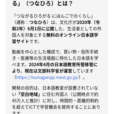
る」（つなひろ）とは？
「つながるひろがる にほんごでのくらし」
（通称：
つなひろ
）は、文化庁が
2020年（令
和2年）6月1日に公開
した、生活者としての外
国人を対象とする
無料のオンライン日本語学
習サイト
です。
動画を中心とした構成で、買い物・役所手続
き・医療等の生活場面に特化した日本語を学
べます。
2024年4月の日本語教育所管移管に
より、現在は文部科学省が運営
しています
（
https://tsunagarujp.mext.go.jp/
）。
開発の目的は、日本語教室が設置されていな
い
「空白地域」
に住む外国人（公開時点で約
45万人と推計）に対し、時間的・距離的制約
を超えてICTで学習機会を提供することにあり
ます。