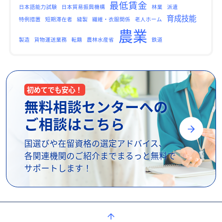
最低賃金
日本語能力試験
日本貿易振興機構
林業
派遣
育成技能
特例措置
短期滞在者
縫製
繊維・衣服関係
老人ホーム
農業
製造
貨物運送業務
転籍
農林水産省
鉄道
初めてでも安心！
無料相談センターへの
ご相談はこちら
国選びや在留資格の選定アドバイス、
各関連機関のご紹介までまるっと無料で
サポートします！