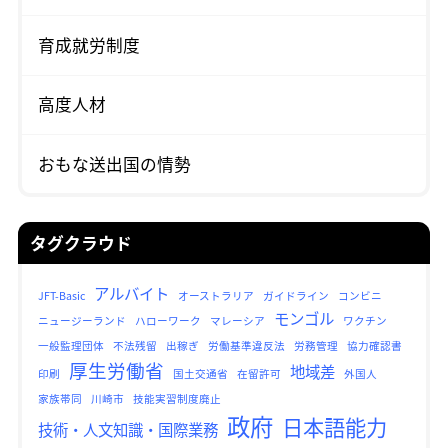
育成就労制度
高度人材
おもな送出国の情勢
タグクラウド
アルバイト
JFT-Basic
オーストラリア
ガイドライン
コンビニ
モンゴル
ニュージーランド
ハローワーク
マレーシア
ワクチン
一般監理団体
不法残留
出稼ぎ
労働基準違反法
労務管理
協力確認書
厚生労働省
地域差
印刷
国土交通省
在留許可
外国人
家族帯同
川崎市
技能実習制度廃止
政府
日本語能力
技術・人文知識・国際業務