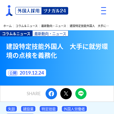
S
k
i
p
ホーム
コラム＆ニュース
最新動向・ニュース
建設特定技能外国人 大手に就労環境の点検を義務化
t
コラム＆ニュース
最新動向・ニュース
o
c
建設特定技能外国人 大手に就労環
o
境の点検を義務化
n
t
e
2019.12.24
n
t
SHARE
失踪
建設業
特定技能
外国人労働者