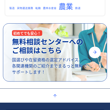
農業
製造
貨物運送業務
転籍
農林水産省
鉄道
初めてでも安心！
無料相談センターへの
ご相談はこちら
国選びや在留資格の選定アドバイス、
各関連機関のご紹介までまるっと無料で
サポートします！