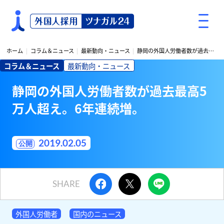
S
k
i
p
ホーム
コラム＆ニュース
最新動向・ニュース
静岡の外国人労働者数が過去最高5万人超え。6年連続増。
t
コラム＆ニュース
最新動向・ニュース
o
c
静岡の外国人労働者数が過去最高5
o
万人超え。6年連続増。
n
t
e
2019.02.05
n
t
SHARE
外国人労働者
国内のニュース