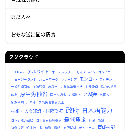
高度人材
おもな送出国の情勢
タグクラウド
アルバイト
JFT-Basic
オーストラリア
ガイドライン
コンビニ
モンゴル
ニュージーランド
ハローワーク
マレーシア
ワクチン
一般監理団体
不法残留
出稼ぎ
労働基準違反法
労務管理
協力確認書
厚生労働省
地域差
印刷
国土交通省
在留許可
外国人
家族帯同
川崎市
技能実習制度廃止
政府
日本語能力
技術・人文知識・国際業務
最低賃金
日本語能力試験
日本貿易振興機構
林業
派遣
育成技能
特例措置
短期滞在者
縫製
繊維・衣服関係
老人ホーム