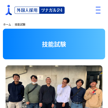
S
k
i
p
ホーム
技能試験
t
o
c
技能試験
o
n
t
e
n
t