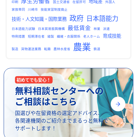
厚生労働省
地域差
印刷
国土交通省
在留許可
外国人
家族帯同
川崎市
技能実習制度廃止
政府
日本語能力
技術・人文知識・国際業務
最低賃金
日本語能力試験
日本貿易振興機構
林業
派遣
育成技能
特例措置
短期滞在者
縫製
繊維・衣服関係
老人ホーム
農業
製造
貨物運送業務
転籍
農林水産省
鉄道
初めてでも安心！
無料相談センターへの
ご相談はこちら
国選びや在留資格の選定アドバイス、
各関連機関のご紹介までまるっと無料で
サポートします！