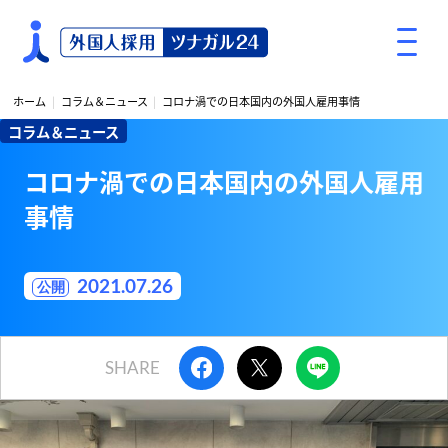
S
k
i
p
ホーム
コラム＆ニュース
コロナ渦での日本国内の外国人雇用事情
t
コラム＆ニュース
o
c
コロナ渦での日本国内の外国人雇用
o
事情
n
t
e
2021.07.26
n
t
SHARE