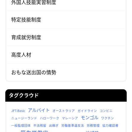
外国人技能実習制度
特定技能制度
育成就労制度
高度人材
おもな送出国の情勢
タグクラウド
アルバイト
JFT-Basic
オーストラリア
ガイドライン
コンビニ
モンゴル
ニュージーランド
ハローワーク
マレーシア
ワクチン
一般監理団体
不法残留
出稼ぎ
労働基準違反法
労務管理
協力確認書