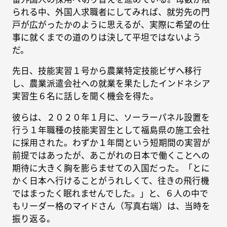
られる中、外国人求職者にしてみれば、就労先の門
戸が広がったかのように思えるが、実際に希望の仕
事に就くまでの道のりは決して平坦ではないよう
だ。
先日、技能実習１号から農業特定技能ビザへ移行
し、農業派遣会社への就業を果たしたインドネシア
実習生６名に話しを聞く機会を得た。
彼らは、２０２０年１月に、ソーラーパネル設置を
行う１年職種の技能実習生として福島県の施工会社
に採用された。わずか１年間という短期間の実習が
前提ではあったが、あこがれの日本で働くことへの
期待に大きく胸を膨らませての入国だった。「とに
かく日本へ行けることがうれしくて、往きの飛行機
ではまったく眠れませんでした。」と、６人の中で
もリーダー格のマイドさん（写真右端）は、当時を
振り返る。