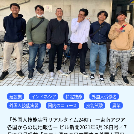
建設業
インドネシア
特定技能
外国人労働者
外国人技能実習
国内のニュース
技能試験
農業
「外国人技能実習リアルタイム24時」 ー東南アジア
各国からの現地報告ー ビル新聞2021年6月28日号／7