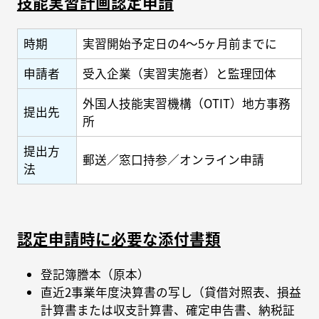
技能実習計画認定申請
時期
実習開始予定日の4〜5ヶ月前までに
申請者
受入企業（実習実施者）と監理団体
外国人技能実習機構（OTIT）地方事務
提出先
所
提出方
郵送／窓口持参／オンライン申請
法
認定申請時に必要な添付書類
登記簿謄本（原本）
直近2事業年度決算書の写し（貸借対照表、損益
計算書または収支計算書、確定申告書、納税証