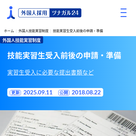
S
k
i
p
ホーム
外国人技能実習制度
技能実習生受入前後の申請・準備
t
外国人技能実習制度
o
c
技能実習生受入前後の申請・準備
o
n
t
実習生受入に必要な提出書類など
e
n
2025.09.11
2018.08.22
t