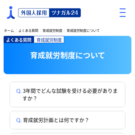
S
k
i
p
ホーム
よくある質問
育成就労制度
育成就労制度について
t
よくある質問
育成就労制度
o
c
育成就労制度について
o
n
t
e
n
3年間でどんな試験を受ける必要がありま
t
すか？
育成就労計画とは何ですか？