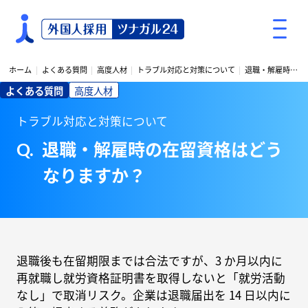
S
k
i
p
ホーム
よくある質問
高度人材
トラブル対応と対策について
退職・解雇時の在留資格はどうなりますか？
t
よくある質問
高度人材
o
c
トラブル対応と対策について
o
退職・解雇時の在留資格はどう
n
t
なりますか？
e
n
t
退職後も在留期限までは合法ですが、3 か月以内に
再就職し就労資格証明書を取得しないと「就労活動
なし」で取消リスク。企業は退職届出を 14 日以内に