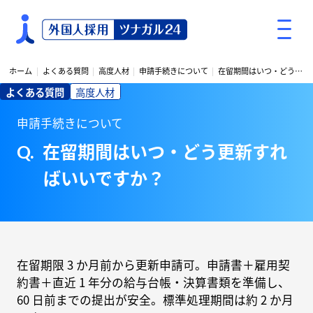
S
k
i
p
ホーム
よくある質問
高度人材
申請手続きについて
在留期間はいつ・どう更新すればいいですか？
t
よくある質問
高度人材
o
c
申請手続きについて
o
在留期間はいつ・どう更新すれ
n
t
ばいいですか？
e
n
t
在留期限 3 か月前から更新申請可。申請書＋雇用契
約書＋直近 1 年分の給与台帳・決算書類を準備し、
60 日前までの提出が安全。標準処理期間は約 2 か月