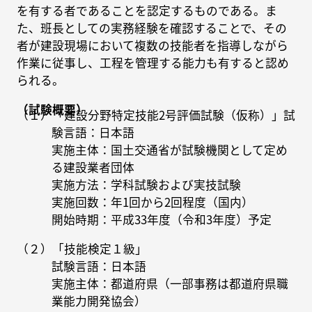
を有する者であることを認定するものである。ま
た、班長としての実務経験を確認することで、その
者が建設現場において複数の技能者を指導しながら
作業に従事し、工程を管理する能力も有すると認め
られる。
（試験概要）
（１）「建設分野特定技能2号評価試験（仮称）」試
験言語：日本語
実施主体：国土交通省が試験機関として定め
る建設業者団体
実施方法：学科試験および実技試験
実施回数：年1回から2回程度（国内）
開始時期：平成33年度（令和3年度）予定
（２）「技能検定１級」
試験言語：日本語
実施主体：都道府県（一部事務は都道府県職
業能力開発協会）