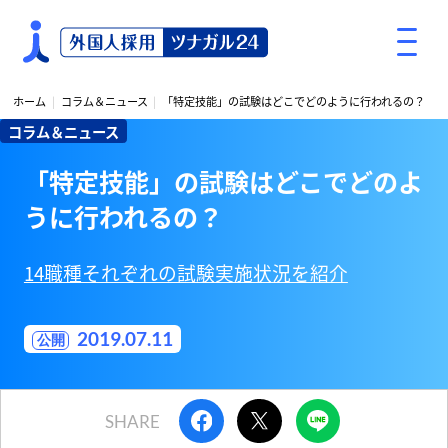
S
k
i
p
ホーム
コラム＆ニュース
「特定技能」の試験はどこでどのように行われるの？
t
コラム＆ニュース
o
c
「特定技能」の試験はどこでどのよ
o
うに行われるの？
n
t
e
14職種それぞれの試験実施状況を紹介
n
t
2019.07.11
SHARE