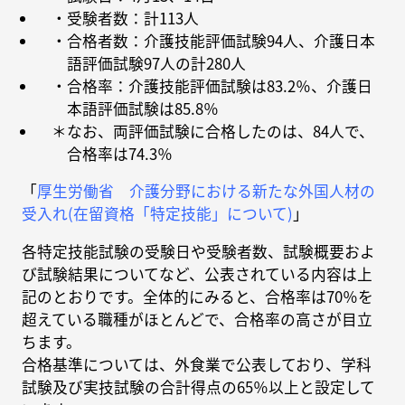
・受験者数：計113人
・合格者数：介護技能評価試験94人、介護日本
語評価試験97人の計280人
・合格率：介護技能評価試験は83.2％、介護日
本語評価試験は85.8％
＊なお、両評価試験に合格したのは、84人で、
合格率は74.3％
「
厚生労働省 介護分野における新たな外国人材の
受入れ(在留資格「特定技能」について)
」
各特定技能試験の受験日や受験者数、試験概要およ
び試験結果についてなど、公表されている内容は上
記のとおりです。全体的にみると、合格率は70％を
超えている職種がほとんどで、合格率の高さが目立
ちます。
合格基準については、外食業で公表しており、学科
試験及び実技試験の合計得点の65％以上と設定して