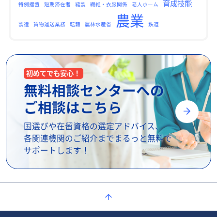
育成技能
特例措置
短期滞在者
縫製
繊維・衣服関係
老人ホーム
農業
製造
貨物運送業務
転籍
農林水産省
鉄道
初めてでも安心！
無料相談センターへの
ご相談はこちら
国選びや在留資格の選定アドバイス、
各関連機関のご紹介までまるっと無料で
サポートします！