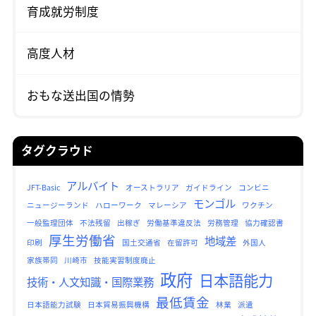
育成就労制度
高度人材
おもな送出国の情勢
タグクラウド
アルバイト
JFT-Basic
オーストラリア
ガイドライン
コンビニ
モンゴル
ニュージーランド
ハローワーク
マレーシア
ワクチン
一般監理団体
不法残留
出稼ぎ
労働基準違反法
労務管理
協力確認書
厚生労働省
地域差
印刷
国土交通省
在留許可
外国人
家族帯同
川崎市
技能実習制度廃止
政府
日本語能力
技術・人文知識・国際業務
最低賃金
日本語能力試験
日本貿易振興機構
林業
派遣