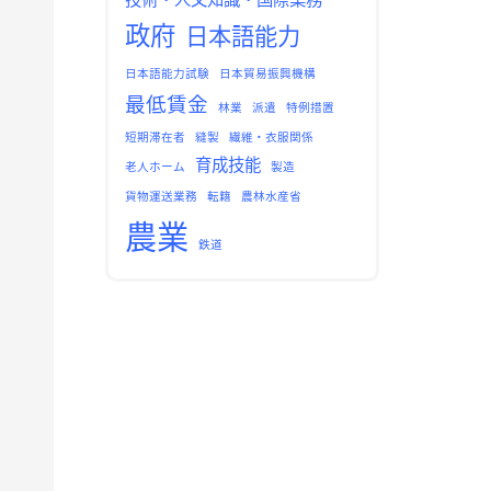
政府
日本語能力
日本語能力試験
日本貿易振興機構
最低賃金
林業
派遣
特例措置
短期滞在者
縫製
繊維・衣服関係
育成技能
老人ホーム
製造
貨物運送業務
転籍
農林水産省
農業
鉄道