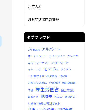
高度人材
おもな送出国の情勢
タグクラウド
アルバイト
JFT-Basic
オーストラリア
ガイドライン
コンビニ
ニュージーランド
ハローワーク
モンゴル
マレーシア
ワクチン
一般監理団体
不法残留
出稼ぎ
労働基準違反法
労務管理
協力確認書
厚生労働省
印刷
国土交通省
地域差
在留許可
外国人
家族帯同
川崎市
技能実習制度廃止
技術・人文知識・国際業務