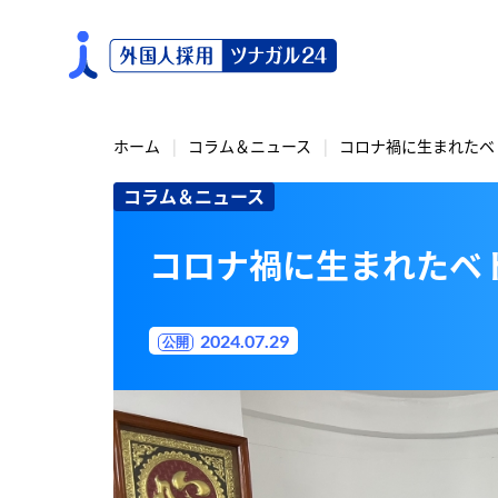
S
k
i
p
t
o
ホーム
コラム＆ニュース
コロナ禍に生まれたベ
c
コラム＆ニュース
o
n
t
コロナ禍に生まれたベ
e
n
t
2024.07.29