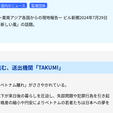
国内のニュース
監理団体
東南アジア各国からの現地報告ー ビル新聞2024年7月29日
の新しい風」の話題。
む、送出機関「TAKUMI」
「ベトナム離れ」がささやかれている。
低下が来日後の暮らしを圧迫し、失踪問題や犯罪行為を引き起
済格差の縮小や円安によりベトナムの若者たちは日本への夢を