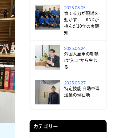
2025.08.05
育てる力が現場を
動かす──KNDが
挑んだ10年の実践
知
2025.06.24
外国人雇用の軋轢
は‟入口‟から生じ
る
2025.05.27
特定技能 自動車運
送業の現在地
カテゴリー