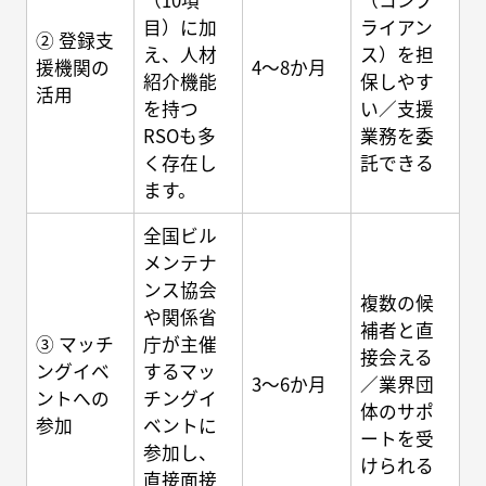
（10項
（コンプ
目）に加
ライアン
② 登録支
え、人材
ス）を担
援機関の
4～8か月
紹介機能
保しやす
活用
を持つ
い／支援
RSOも多
業務を委
く存在し
託できる
ます。
全国ビル
メンテナ
ンス協会
複数の候
や関係省
補者と直
③ マッチ
庁が主催
接会える
ングイベ
するマッ
3～6か月
／業界団
ントへの
チングイ
体のサポ
参加
ベントに
ートを受
参加し、
けられる
直接面接