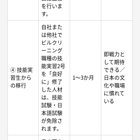
を行いま
す。
自社また
は他社で
ビルクリ
ーニング
即戦力と
職種の技
して期待
能実習2号
④ 技能実
できる／
を「良好
習生から
1～3か月
日本の文
に」修了
の移行
化や職場
した人材
に慣れて
は、技能
いる
試験・日
本語試験
が免除さ
れます。