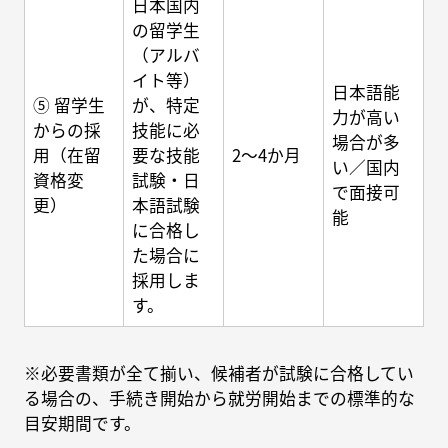
日本国内
の留学生
（アルバ
イト等）
日本語能
⑤ 留学生
が、特定
力が高い
からの採
技能に必
場合が多
用（在留
要な技能
2～4か月
い／国内
資格変
試験・日
で面接可
更）
本語試験
能
に合格し
た場合に
採用しま
す。
※必要書類が全て揃い、候補者が試験に合格してい
る場合の、手続き開始から就労開始までの標準的な
目安期間です。