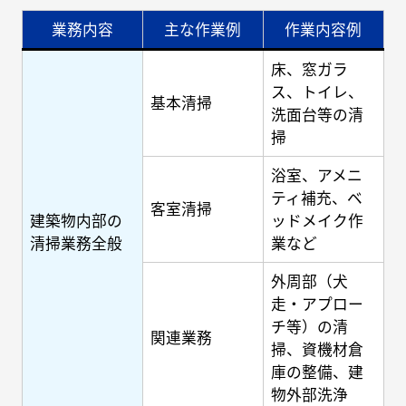
業務内容
主な作業例
作業内容例
床、窓ガラ
ス、トイレ、
基本清掃
洗面台等の清
掃
浴室、アメニ
ティ補充、ベ
客室清掃
建築物内部の
ッドメイク作
清掃業務全般
業など
外周部（犬
走・アプロー
チ等）の清
関連業務
掃、資機材倉
庫の整備、建
物外部洗浄