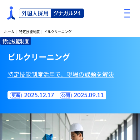
S
k
i
p
ホーム
特定技能制度
ビルクリーニング
t
特定技能制度
o
c
ビルクリーニング
o
n
t
特定技能制度活用で、現場の課題を解決
e
n
2025.12.17
2025.09.11
t