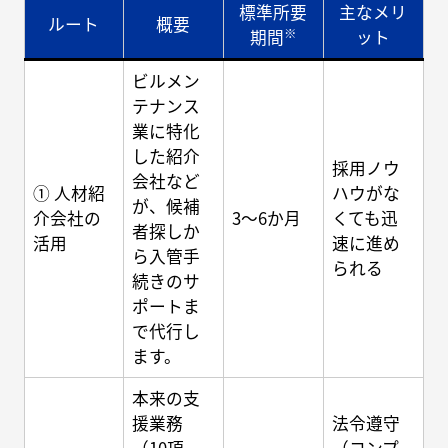
標準所要
主なメリ
ルート
概要
※
期間
ット
ビルメン
テナンス
業に特化
した紹介
採用ノウ
会社など
① 人材紹
ハウがな
が、候補
介会社の
3～6か月
くても迅
者探しか
活用
速に進め
ら入管手
られる
続きのサ
ポートま
で代行し
ます。
本来の支
援業務
法令遵守