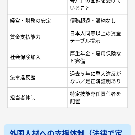
号）」の登録を受けて
いること
経営・財務の安定
債務超過・滞納なし
日本人同等以上の賃金
賃金支払能力
テーブル提示
厚生年金・雇用保険な
社会保険加入
ど完備
過去５年に重大違反が
法令違反歴
ない／是正済証明あり
特定技能専任責任者を
担当者体制
配置
外国人材への支援体制（法律で定