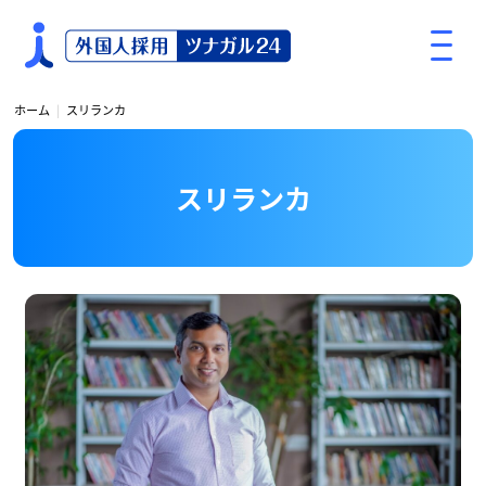
S
k
i
p
ホーム
スリランカ
t
o
c
スリランカ
o
n
t
e
n
t