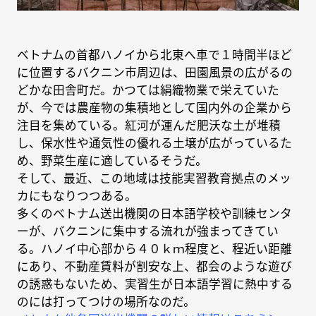
ベトナムの首都ハノイから北東へ車で１時間半ほど
に位置するバクニン市周辺は、田園風景の広がるの
どかな田舎町だ。かつては絹織物業で栄えていた
が、今では農産物の集積地として国内外の企業から
注目を集めている。紅河が運んだ肥沃な土が堆積
し、保水性や通気性の優れる土壌が広がっているた
め、野菜生産に適しているそうだ。
そして、最近、この地域は技能実習教育拠点のメッ
カにもなりつつある。
多くのベトナム送出機関の日本語学校や訓練センタ
ーが、バクニンに集中する流れが強まってきてい
る。ハノイ中心部から４０ｋｍ程度と、程近い距離
にあり、不動産賃料が割安な上、都会のような遊び
の誘惑もないため、実習生が日本語学習に熱中する
のには打ってつけの場所なのだ。