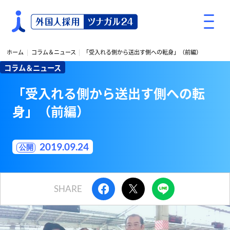
S
k
i
p
ホーム
コラム＆ニュース
「受入れる側から送出す側への転身」（前編）
t
コラム＆ニュース
o
c
「受入れる側から送出す側への転
o
身」（前編）
n
t
e
2019.09.24
n
t
SHARE