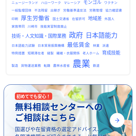
モンゴル
ニュージーランド
ハローワーク
マレーシア
ワクチン
一般監理団体
不法残留
出稼ぎ
労働基準違反法
労務管理
協力確認書
厚生労働省
地域差
印刷
国土交通省
在留許可
外国人
家族帯同
川崎市
技能実習制度廃止
政府
日本語能力
技術・人文知識・国際業務
最低賃金
日本語能力試験
日本貿易振興機構
林業
派遣
育成技能
特例措置
短期滞在者
縫製
繊維・衣服関係
老人ホーム
農業
製造
貨物運送業務
転籍
農林水産省
鉄道
初めてでも安心！
無料相談センターへの
ご相談はこちら
国選びや在留資格の選定アドバイス、